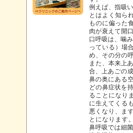
例えば、指吸
とはよく知ら
ものに偏った
肉が衰えて開
口呼吸は、噛
っている）場
め、その分の
また、本来上
合、上あごの
鼻の奥にある
どの鼻症状を
ることになり
に生えてくる
悪くなり、ま
とになります
鼻呼吸では細