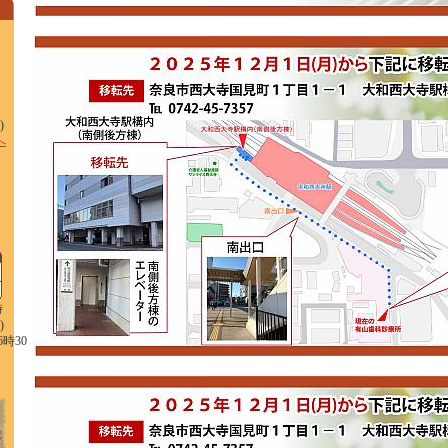
)
へ
時
)
6時30
分