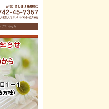
-1 大和西大寺駅構内(南側後方棟)
ンプラントなら