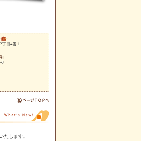
2丁目4番１
科]
-8
転いたします。