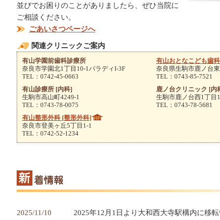
並びでお困りのことがありましたら、ぜひ当院に
ご相談ください。
ごあいさつページへ
関連クリニックご案内
有山学園前歯科診療所
有山おとなこども歯科
奈良市学園北1丁目10-1パラディI-3F
奈良県生駒市鹿ノ台東
TEL：0742-45-0663
TEL：0743-85-7521
有山診療所 [内科]
鹿ノ台クリニック [内
生駒市高山町4249-1
生駒市鹿ノ台西1丁目1
TEL：0743-78-0075
TEL：0743-78-5681
有山整形外科 [整形外科]
奈良市登美ヶ丘5丁目1-1
TEL：0742-52-1234
2025/11/10
2025年12月1日より大和西大寺駅構内に移