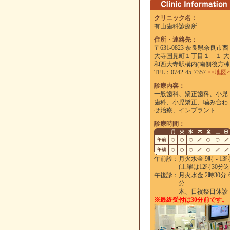
クリニック名：
有山歯科診療所
住所・連絡先：
〒631-0823 奈良県奈良市西
大寺国見町１丁目１－１ 大
和西大寺駅構内(南側後方棟
TEL：0742-45-7357
>>地図
診療内容：
一般歯科、矯正歯科、小児
歯科、小児矯正、噛み合わ
せ治療、インプラント.
診療時間：
午前診：
月火水金 9時 - 13
(土曜は12時30分迄
午後診：
月火水金 2時30分-
木、日祝祭日休診
※最終受付は30分前です。